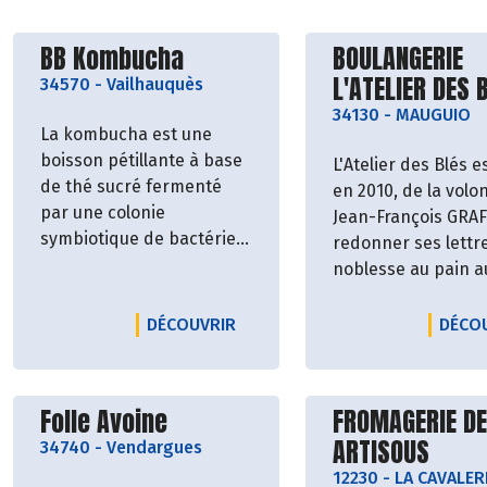
Découvrir le producteur
Découvrir le p
BB Kombucha
BOULANGERIE
L'ATELIER DES 
34570
-
Vailhauquès
34130
-
MAUGUIO
La kombucha est une
boisson pétillante à base
L'Atelier des Blés e
de thé sucré fermenté
en 2010, de la volo
par une colonie
Jean-François GRAF
symbiotique de bactéries
redonner ses lettr
et de levures.
noblesse au pain a
"Kombucha" vient du
levain, cuit au feu 
japonais "thé d'algues".
bois. Il a fallu opér
LE PRODUCTEUR BB KOMBUCHA
DÉCOUVRIR
DÉCO
Un producteur de boisson
retour aux origines
100% naturelle et peu
pain, seulement qu
sucrée découvert sous le
ingrédients, de la f
Découvrir le producteur
Découvrir le p
Folle Avoine
FROMAGERIE D
soleil de Santa barbara
du levain naturel e
ARTISOUS
par le cofondateur Brice
34740
-
Vendargues
vivant, de l'eau et d
Parlant, la fabrication de
et une bonne dose
12230
-
LA CAVALER