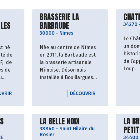
roducteur
Découvrir le producteur
Décou
BRASSERIE LA
CHAT
BLES
BARBAUDE
34270
30000
-
Nimes
Le Châ
un dom
st né
Née au centre de Nîmes
histor
nté de
en 2011, la Barbaude est
de l’ap
F, de
la brasserie artisanale
Loup.
es de
Nîmoise. Désormais
u
installée à Bouillargues
Le lie
de
aux portes de Nîmes sur
préser
er un
le chemin des canaux
LE PRODUCTEUR BOULANGERIE L'ATELIER DES BLES
LE PRODUCTEUR BR
UVRIR
DÉCOUVRIR
intera
 du
depuis 2020, la Barbaude
minéral
atre
est ancrée dans son
et bois
arine,
territoire.
roducteur
Découvrir le producteur
Décou
ES
LA BELLE NOIX
LA BR
châtea
t
PETI
38840
-
Saint Hilaire du
témoig
u sel,
Nous proposons une
Rosier
d’une h
 de
IE
gamme permanente de 9
34400