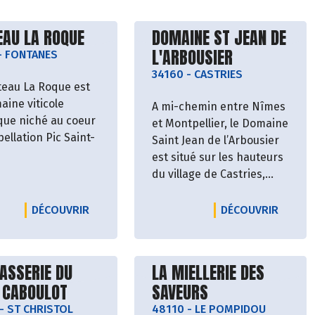
vrir le producteur
Découvrir le producteu
EAU LA ROQUE
DOMAINE ST JEAN DE
L'ARBOUSIER
-
FONTANES
34160
-
CASTRIES
teau La Roque est
aine viticole
A mi-chemin entre Nîmes
ique niché au coeur
et Montpellier, le Domaine
pellation Pic Saint-
Saint Jean de l’Arbousier
est situé sur les hauteurs
du village de Castries,
u est étonnamment
entre vigne, mer et
vé, offrant une
montagne. Cette
ASSERIE LA BARBAUDE
LE PRODUCTEUR CHATEAU LA ROQUE
LE PRO
DÉCOUVRIR
DÉCOUVRIR
ction unique entre
ancienne propriété des
 et végétal, vignes
Templiers datant de 1235,
. Les vestiges d’un
appartient à la famille
vrir le producteur
Découvrir le producteu
ASSERIE DU
LA MIELLERIE DES
u féodal
depuis 4 générations.
T CABOULOT
SAVEURS
nent avec fierté
istoire forte liée à
-
ST CHRISTOL
Passés d’une agriculture
48110
-
LE POMPIDOU