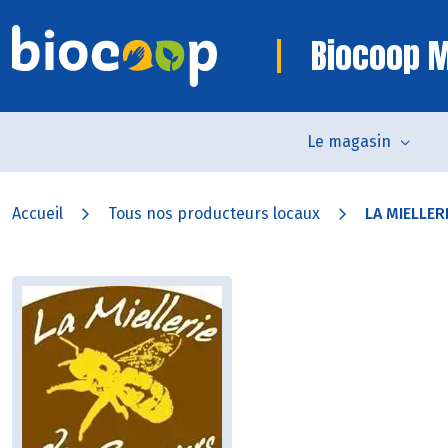
Biocoop 
Le magasin
Accueil
Tous nos producteurs locaux
LA MIELLER