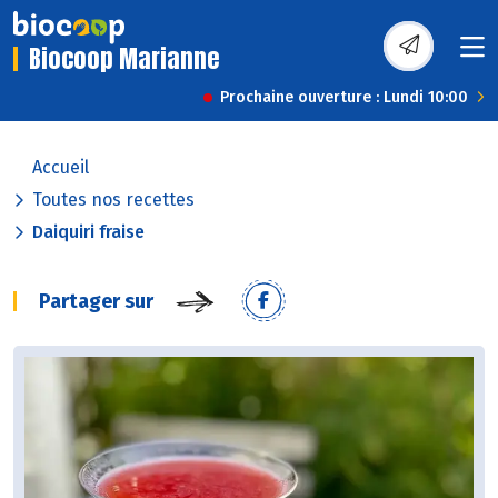
Biocoop Marianne
Prochaine ouverture : Lundi 10:00
Accueil
Toutes nos recettes
Daiquiri fraise
Partager sur