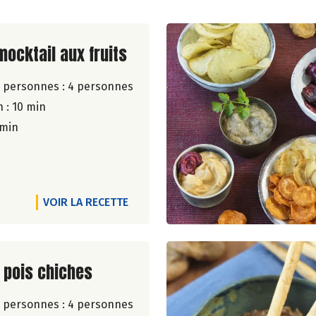
ite de la recette
mocktail aux fruits
 personnes :
4 personnes
 : 10 min
 min
VOIR LA RECETTE
ite de la recette
 pois chiches
 personnes :
4 personnes