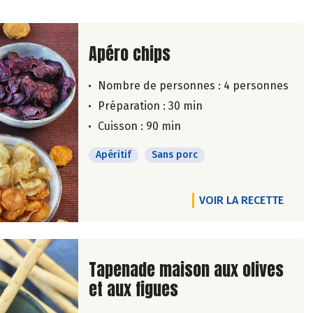
Lire la suite de la recette
Apéro chips
Nombre de personnes :
4 personnes
Préparation : 30 min
Cuisson : 90 min
Apéritif
Sans porc
VOIR LA RECETTE
Lire la suite de la recette
Tapenade maison aux olives
et aux figues