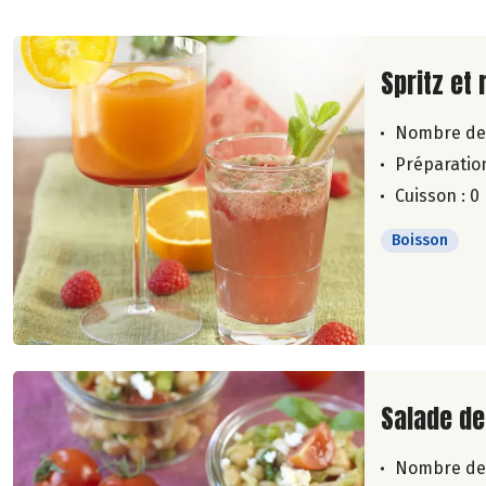
Lire la su
Spritz et 
Nombre de
Préparation
Cuisson : 0
Boisson
Lire la su
Salade de
Nombre de