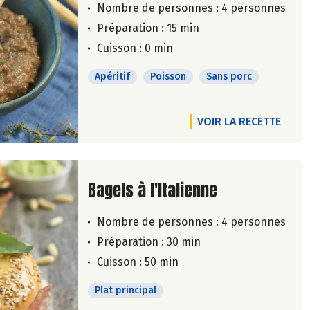
Nombre de personnes :
4 personnes
Préparation : 15 min
Cuisson : 0 min
Apéritif
Poisson
Sans porc
VOIR LA RECETTE
Lire la suite de la recette
Bagels à l'Italienne
Nombre de personnes :
4 personnes
Préparation : 30 min
Cuisson : 50 min
Plat principal