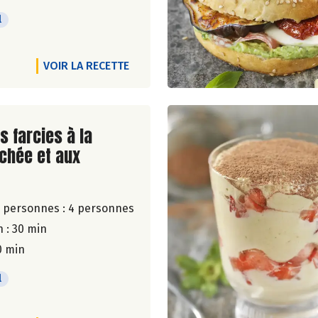
l
VOIR LA RECETTE
ite de la recette
s farcies à la
chée et aux
 personnes :
4 personnes
 : 30 min
0 min
l