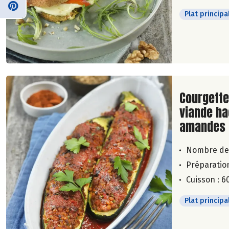
Plat principa
Lire la su
Courgette
viande ha
amandes
Nombre de
Préparation
Cuisson : 6
Plat principa