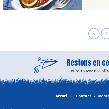
<
1
Restons en con
....et retrouvez nos of
Accueil
Contact
Menti