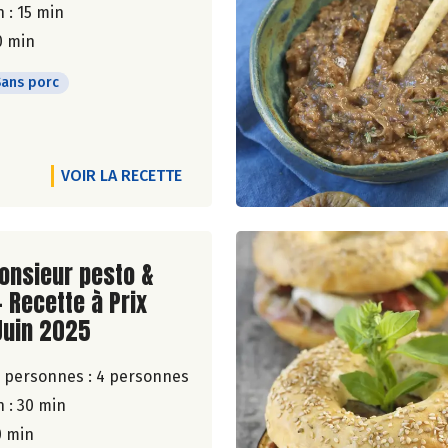
 : 15 min
0 min
Sans porc
VOIR LA RECETTE
ite de la recette
onsieur pesto &
- Recette à Prix
Juin 2025
 personnes :
4 personnes
 : 30 min
0 min