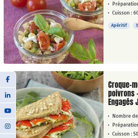
Préparation
Cuisson : 6
Apéritif
Lire la su
Croque-m
poivrons 
Engagés 
Nombre de
Préparation
Cuisson : 5