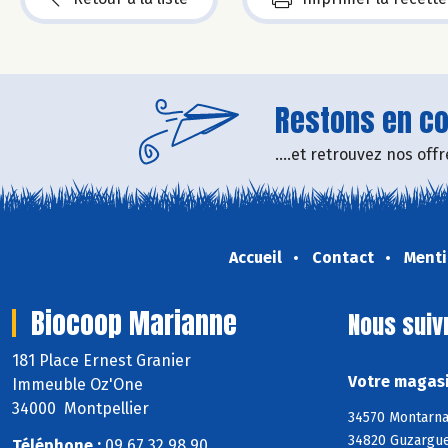
Restons en con
....et retrouvez nos of
Accueil
Contact
Menti
Biocoop Marianne
Nous suiv
181 Place Ernest Granier
Votre magasi
Immeuble Oz'One
34000 Montpellier
34570 Montarnau
34820 Guzargues
Téléphone :
09 67 32 98 90