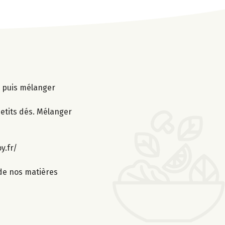
er puis mélanger
petits dés. Mélanger
y.fr/
 de nos matières