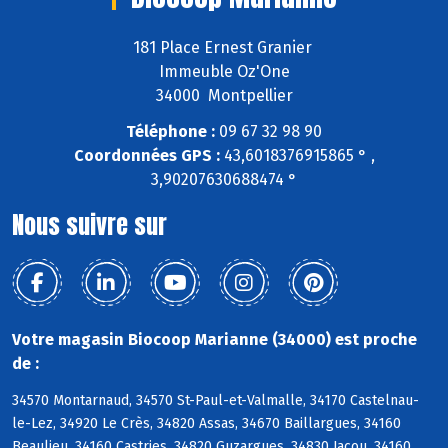
181 Place Ernest Granier
Immeuble Oz'One
34000 Montpellier
Téléphone :
09 67 32 98 90
Coordonnées GPS :
43,6018376915865 ° ,
3,90207630688474 °
Nous suivre sur
Votre magasin Biocoop Marianne (34000) est proche
de :
34570 Montarnaud, 34570 St-Paul-et-Valmalle, 34170 Castelnau-
le-Lez, 34920 Le Crès, 34820 Assas, 34670 Baillargues, 34160
Beaulieu, 34160 Castries, 34820 Guzargues, 34830 Jacou, 34160