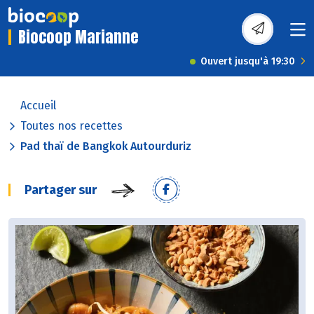
Biocoop Marianne
Ouvert jusqu'à 19:30
Accueil
Toutes nos recettes
Pad thaï de Bangkok Autourduriz
Partager sur