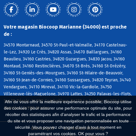
Votre magasin Biocoop Marianne (34000) est proche
de :
34570 Montarnaud, 34570 St-Paul-et-Valmalle, 34170 Castelnau-
le-Lez, 34920 Le Crès, 34820 Assas, 34670 Baillargues, 34160
Beaulieu, 34160 Castries, 34820 Guzargues, 34830 Jacou, 34160
Montaud, 34160 Restinclières, 34670 St-Brès, 34160 St-Drézéry,
34160 St-Geniès-des-Mourgues, 34160 St-Hilaire-de-Beauvoir,
34160 St-Jean-de-Cornies, 34160 Sussargues, 34820 Teyran, 34740
Vendargues, 34110 Mireval, 34110 Vic-la-Gardiole, 34750
Villeneuve-lès-Maguelone, 34970 Lattes, 34250 Palavas-les-Flots,
34470 Pérols, 34980 Combaillaux, 34270 Le Triadou, 34270 Les
Afin de vous offrir la meilleure expérience possible, Biocoop utilise
Matelles, 34980 Murles
des cookies : pour assurer une performance optimale du site, pour
récolter des statistiques afin d'analyser le trafic et la performance
du site et vous proposer une navigation personnalisée en toute
sécurité. Vous pouvez changer d'avis à tout moment en
Biocoop.fr
Le réseau Biocoop
paramétrant vos cookies. OK pour vous ?