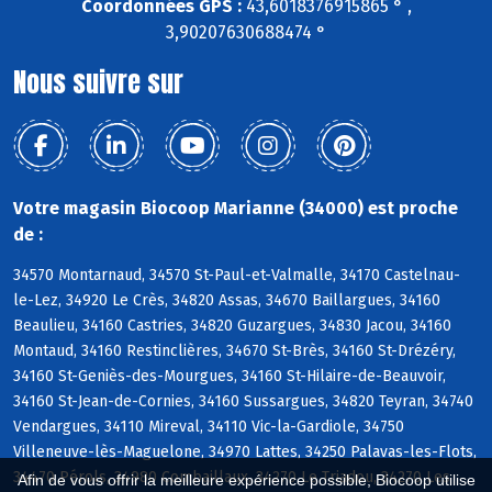
Coordonnées GPS :
43,6018376915865 ° ,
3,90207630688474 °
Nous suivre sur
Votre magasin Biocoop Marianne (34000) est proche
de :
34570 Montarnaud, 34570 St-Paul-et-Valmalle, 34170 Castelnau-
le-Lez, 34920 Le Crès, 34820 Assas, 34670 Baillargues, 34160
Beaulieu, 34160 Castries, 34820 Guzargues, 34830 Jacou, 34160
Montaud, 34160 Restinclières, 34670 St-Brès, 34160 St-Drézéry,
34160 St-Geniès-des-Mourgues, 34160 St-Hilaire-de-Beauvoir,
34160 St-Jean-de-Cornies, 34160 Sussargues, 34820 Teyran, 34740
Vendargues, 34110 Mireval, 34110 Vic-la-Gardiole, 34750
Villeneuve-lès-Maguelone, 34970 Lattes, 34250 Palavas-les-Flots,
34470 Pérols, 34980 Combaillaux, 34270 Le Triadou, 34270 Les
Afin de vous offrir la meilleure expérience possible, Biocoop utilise