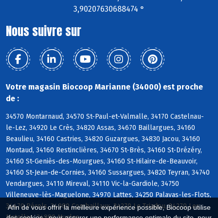
3,90207630688474 °
Nous suivre sur
Votre magasin Biocoop Marianne (34000) est proche
de :
34570 Montarnaud, 34570 St-Paul-et-Valmalle, 34170 Castelnau-
le-Lez, 34920 Le Crès, 34820 Assas, 34670 Baillargues, 34160
Beaulieu, 34160 Castries, 34820 Guzargues, 34830 Jacou, 34160
Montaud, 34160 Restinclières, 34670 St-Brès, 34160 St-Drézéry,
34160 St-Geniès-des-Mourgues, 34160 St-Hilaire-de-Beauvoir,
34160 St-Jean-de-Cornies, 34160 Sussargues, 34820 Teyran, 34740
Vendargues, 34110 Mireval, 34110 Vic-la-Gardiole, 34750
Villeneuve-lès-Maguelone, 34970 Lattes, 34250 Palavas-les-Flots,
34470 Pérols, 34980 Combaillaux, 34270 Le Triadou, 34270 Les
Afin de vous offrir la meilleure expérience possible, Biocoop utilise
Matelles, 34980 Murles
des cookies : pour assurer une performance optimale du site, pour