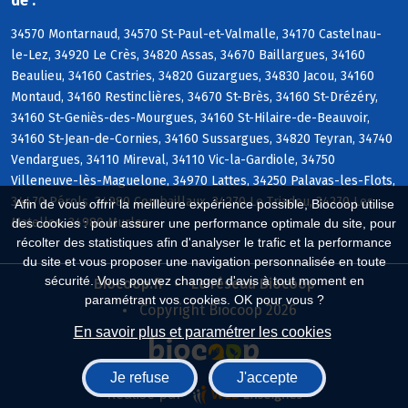
de :
34570 Montarnaud, 34570 St-Paul-et-Valmalle, 34170 Castelnau-
le-Lez, 34920 Le Crès, 34820 Assas, 34670 Baillargues, 34160
Beaulieu, 34160 Castries, 34820 Guzargues, 34830 Jacou, 34160
Montaud, 34160 Restinclières, 34670 St-Brès, 34160 St-Drézéry,
34160 St-Geniès-des-Mourgues, 34160 St-Hilaire-de-Beauvoir,
34160 St-Jean-de-Cornies, 34160 Sussargues, 34820 Teyran, 34740
Vendargues, 34110 Mireval, 34110 Vic-la-Gardiole, 34750
Villeneuve-lès-Maguelone, 34970 Lattes, 34250 Palavas-les-Flots,
34470 Pérols, 34980 Combaillaux, 34270 Le Triadou, 34270 Les
Afin de vous offrir la meilleure expérience possible, Biocoop utilise
Matelles, 34980 Murles
des cookies : pour assurer une performance optimale du site, pour
récolter des statistiques afin d'analyser le trafic et la performance
du site et vous proposer une navigation personnalisée en toute
sécurité. Vous pouvez changer d'avis à tout moment en
Biocoop.fr
Le réseau Biocoop
paramétrant vos cookies. OK pour vous ?
Copyright Biocoop 2026
En savoir plus et paramétrer les cookies
Je refuse
J'accepte
Réalisé par