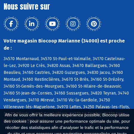
Nous suivre sur
Votre magasin Biocoop Marianne (34000) est proche
de :
34570 Montarnaud, 34570 St-Paul-et-Valmalle, 34170 Castelnau-
le-Lez, 34920 Le Crès, 34820 Assas, 34670 Baillargues, 34160
Beaulieu, 34160 Castries, 34820 Guzargues, 34830 Jacou, 34160
Montaud, 34160 Restinclières, 34670 St-Brès, 34160 St-Drézéry,
34160 St-Geniès-des-Mourgues, 34160 St-Hilaire-de-Beauvoir,
34160 St-Jean-de-Cornies, 34160 Sussargues, 34820 Teyran, 34740
Vendargues, 34110 Mireval, 34110 Vic-la-Gardiole, 34750
Villeneuve-lès-Maguelone, 34970 Lattes, 34250 Palavas-les-Flots,
34470 Pérols, 34980 Combaillaux, 34270 Le Triadou, 34270 Les
Afin de vous offrir la meilleure expérience possible, Biocoop utilise
Matelles, 34980 Murles
des cookies : pour assurer une performance optimale du site, pour
récolter des statistiques afin d'analyser le trafic et la performance
du site et vous proposer une navigation personnalisée en toute