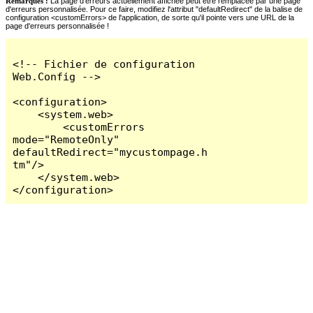
Remarques :
La page d'erreurs actuellement affichée peut être remplacée par une page
d'erreurs personnalisée. Pour ce faire, modifiez l'attribut "defaultRedirect" de la balise de
configuration <customErrors> de l'application, de sorte qu'il pointe vers une URL de la
page d'erreurs personnalisée !
<!-- Fichier de configuration 
Web.Config -->

<configuration>

    <system.web>

        <customErrors 
mode="RemoteOnly" 
defaultRedirect="mycustompage.h
tm"/>

    </system.web>

</configuration>