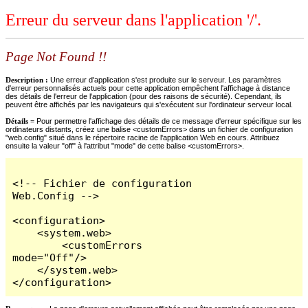
Erreur du serveur dans l'application '/'.
Page Not Found !!
Description :
Une erreur d'application s'est produite sur le serveur. Les paramètres
d'erreur personnalisés actuels pour cette application empêchent l'affichage à distance
des détails de l'erreur de l'application (pour des raisons de sécurité). Cependant, ils
peuvent être affichés par les navigateurs qui s'exécutent sur l'ordinateur serveur local.
Détails =
Pour permettre l'affichage des détails de ce message d'erreur spécifique sur les
ordinateurs distants, créez une balise <customErrors> dans un fichier de configuration
"web.config" situé dans le répertoire racine de l'application Web en cours. Attribuez
ensuite la valeur "off" à l'attribut "mode" de cette balise <customErrors>.
<!-- Fichier de configuration 
Web.Config -->

<configuration>

    <system.web>

        <customErrors 
mode="Off"/>

    </system.web>

</configuration>