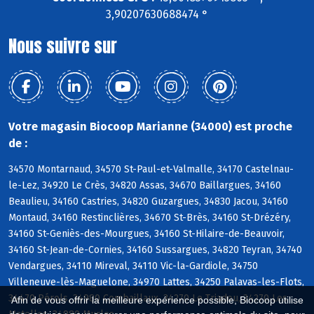
3,90207630688474 °
Nous suivre sur
Votre magasin Biocoop Marianne (34000) est proche
de :
34570 Montarnaud, 34570 St-Paul-et-Valmalle, 34170 Castelnau-
le-Lez, 34920 Le Crès, 34820 Assas, 34670 Baillargues, 34160
Beaulieu, 34160 Castries, 34820 Guzargues, 34830 Jacou, 34160
Montaud, 34160 Restinclières, 34670 St-Brès, 34160 St-Drézéry,
34160 St-Geniès-des-Mourgues, 34160 St-Hilaire-de-Beauvoir,
34160 St-Jean-de-Cornies, 34160 Sussargues, 34820 Teyran, 34740
Vendargues, 34110 Mireval, 34110 Vic-la-Gardiole, 34750
Villeneuve-lès-Maguelone, 34970 Lattes, 34250 Palavas-les-Flots,
34470 Pérols, 34980 Combaillaux, 34270 Le Triadou, 34270 Les
Afin de vous offrir la meilleure expérience possible, Biocoop utilise