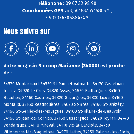
Téléphone :
09 67 32 98 90
Coordonnées GPS :
43,6018376915865 ° ,
3,90207630688474 °
Nous suivre sur
Votre magasin Biocoop Marianne (34000) est proche
de :
34570 Montarnaud, 34570 St-Paul-et-Valmalle, 34170 Castelnau-
le-Lez, 34920 Le Crès, 34820 Assas, 34670 Baillargues, 34160
Beaulieu, 34160 Castries, 34820 Guzargues, 34830 Jacou, 34160
Montaud, 34160 Restinclières, 34670 St-Brès, 34160 St-Drézéry,
34160 St-Geniès-des-Mourgues, 34160 St-Hilaire-de-Beauvoir,
34160 St-Jean-de-Cornies, 34160 Sussargues, 34820 Teyran, 34740
Vendargues, 34110 Mireval, 34110 Vic-la-Gardiole, 34750
Villeneuve-lès-Maguelone, 34970 Lattes, 34250 Palavas-les-Flots,