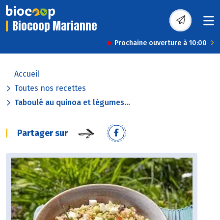
Biocoop Marianne
Prochaine ouverture à 10:00
Accueil
Toutes nos recettes
Taboulé au quinoa et légumes...
Partager sur