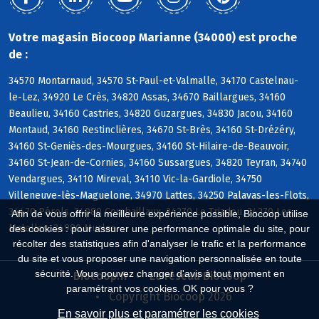
Votre magasin Biocoop Marianne (34000) est proche
de :
34570 Montarnaud, 34570 St-Paul-et-Valmalle, 34170 Castelnau-
le-Lez, 34920 Le Crès, 34820 Assas, 34670 Baillargues, 34160
Beaulieu, 34160 Castries, 34820 Guzargues, 34830 Jacou, 34160
Montaud, 34160 Restinclières, 34670 St-Brès, 34160 St-Drézéry,
34160 St-Geniès-des-Mourgues, 34160 St-Hilaire-de-Beauvoir,
34160 St-Jean-de-Cornies, 34160 Sussargues, 34820 Teyran, 34740
Vendargues, 34110 Mireval, 34110 Vic-la-Gardiole, 34750
Villeneuve-lès-Maguelone, 34970 Lattes, 34250 Palavas-les-Flots,
34470 Pérols, 34980 Combaillaux, 34270 Le Triadou, 34270 Les
Afin de vous offrir la meilleure expérience possible, Biocoop utilise
Matelles, 34980 Murles
des cookies : pour assurer une performance optimale du site, pour
récolter des statistiques afin d'analyser le trafic et la performance
du site et vous proposer une navigation personnalisée en toute
sécurité. Vous pouvez changer d'avis à tout moment en
Biocoop.fr
Le réseau Biocoop
paramétrant vos cookies. OK pour vous ?
Copyright Biocoop 2026
En savoir plus et paramétrer les cookies