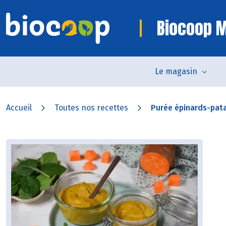
Biocoop 
Le magasin
Accueil
Toutes nos recettes
Purée épinards-pat