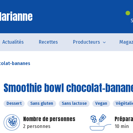
Marianne
S
Actualités
Recettes
Producteurs
Magaz
colat-bananes
Smoothie bowl chocolat-banan
Dessert
Sans gluten
Sans lactose
Vegan
Végétali
Nombre de personnes
Prépara
2 personnes
10 min