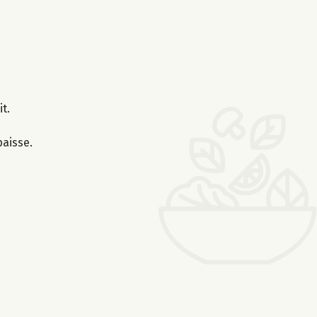
t.
paisse.