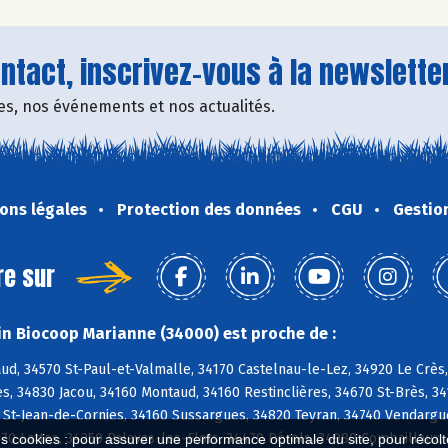
tact, inscrivez-vous à la newsletter
fres, nos événements et nos actualités.
ons légales
Protection des données
CGU
Gestio
re sur
n Biocoop Marianne (34000) est proche de :
d, 34570 St-Paul-et-Valmalle, 34170 Castelnau-le-Lez, 34920 Le Crès, 
, 34830 Jacou, 34160 Montaud, 34160 Restinclières, 34670 St-Brès, 3
 St-Jean-de-Cornies, 34160 Sussargues, 34820 Teyran, 34740 Vendargues
0 Lattes, 34250 Palavas-les-Flots, 34470 Pérols, 34980 Combaillaux,
es cookies : pour assurer une performance optimale du site, pour récolter