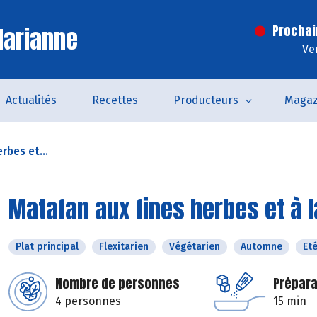
Marianne
Prochai
Ve
Actualités
Recettes
Producteurs
Magaz
rbes et...
Matafan aux fines herbes et à
Plat principal
Flexitarien
Végétarien
Automne
Et
Nombre de personnes
Prépara
4 personnes
15 min