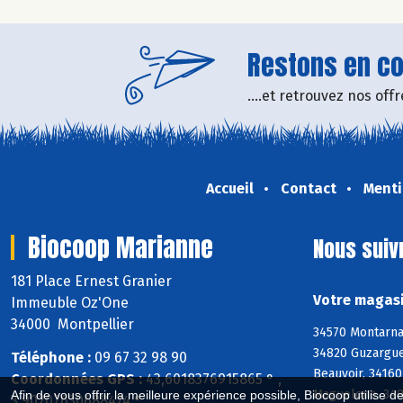
Restons en con
....et retrouvez nos of
Accueil
Contact
Menti
Biocoop Marianne
Nous suiv
181 Place Ernest Granier
Votre magasi
Immeuble Oz'One
34000 Montpellier
34570 Montarnau
34820 Guzargues
Téléphone :
09 67 32 98 90
Beauvoir, 34160
Coordonnées GPS :
43,6018376915865 ° ,
Maguelone, 3497
Afin de vous offrir la meilleure expérience possible, Biocoop utilise d
3,90207630688474 °