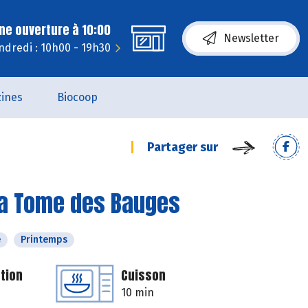
ne ouverture à 10:00
Newsletter
ndredi : 10h00 - 19h30
ines
Biocoop
Partager sur
 la Tome des Bauges
é
Printemps
tion
Cuisson
10 min