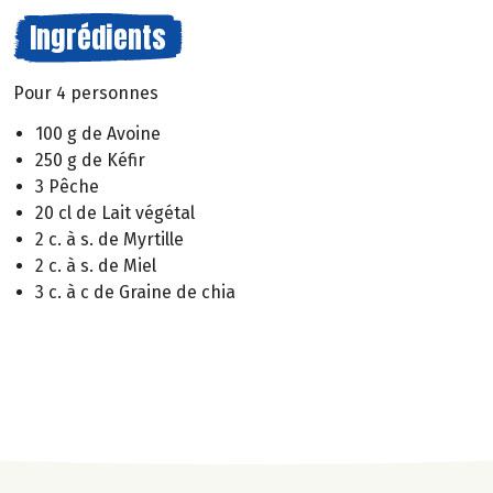
Ingrédients
Pour 4 personnes
100 g de Avoine
250 g de Kéfir
3 Pêche
20 cl de Lait végétal
2 c. à s. de Myrtille
2 c. à s. de Miel
3 c. à c de Graine de chia