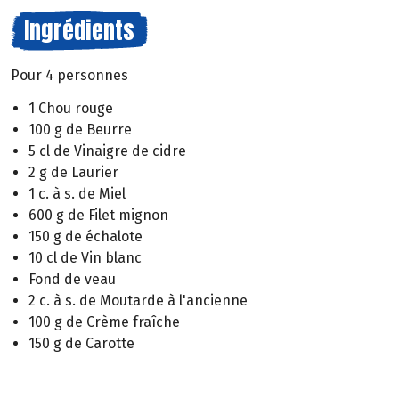
Ingrédients
Pour 4 personnes
1 Chou rouge
100 g de Beurre
5 cl de Vinaigre de cidre
2 g de Laurier
1 c. à s. de Miel
600 g de Filet mignon
150 g de échalote
10 cl de Vin blanc
Fond de veau
2 c. à s. de Moutarde à l'ancienne
100 g de Crème fraîche
150 g de Carotte