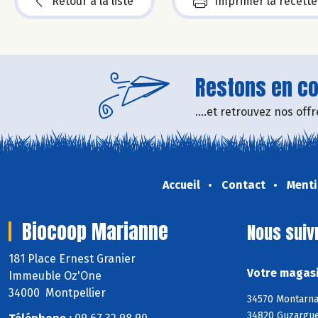
Retour à la liste
Imprimer la recette
Restons en con
....et retrouvez nos of
Accueil
Contact
Menti
Biocoop Marianne
Nous suiv
181 Place Ernest Granier
Votre magasi
Immeuble Oz'One
34000 Montpellier
34570 Montarnau
34820 Guzargues