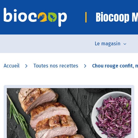
Biocoop 
Le magasin
Accueil
Toutes nos recettes
Chou rouge confit, 