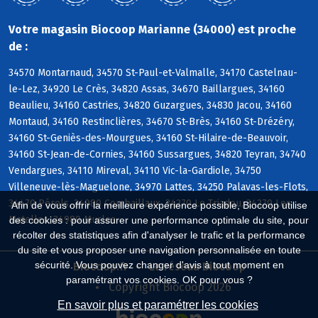
Votre magasin Biocoop Marianne (34000) est proche
de :
34570 Montarnaud, 34570 St-Paul-et-Valmalle, 34170 Castelnau-
le-Lez, 34920 Le Crès, 34820 Assas, 34670 Baillargues, 34160
Beaulieu, 34160 Castries, 34820 Guzargues, 34830 Jacou, 34160
Montaud, 34160 Restinclières, 34670 St-Brès, 34160 St-Drézéry,
34160 St-Geniès-des-Mourgues, 34160 St-Hilaire-de-Beauvoir,
34160 St-Jean-de-Cornies, 34160 Sussargues, 34820 Teyran, 34740
Vendargues, 34110 Mireval, 34110 Vic-la-Gardiole, 34750
Villeneuve-lès-Maguelone, 34970 Lattes, 34250 Palavas-les-Flots,
34470 Pérols, 34980 Combaillaux, 34270 Le Triadou, 34270 Les
Afin de vous offrir la meilleure expérience possible, Biocoop utilise
Matelles, 34980 Murles
des cookies : pour assurer une performance optimale du site, pour
récolter des statistiques afin d'analyser le trafic et la performance
du site et vous proposer une navigation personnalisée en toute
sécurité. Vous pouvez changer d'avis à tout moment en
Biocoop.fr
Le réseau Biocoop
paramétrant vos cookies. OK pour vous ?
Copyright Biocoop 2026
En savoir plus et paramétrer les cookies