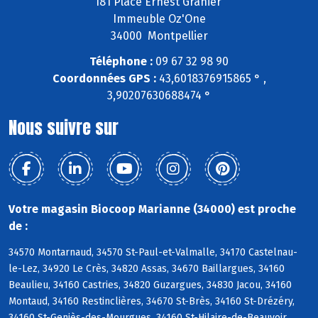
181 Place Ernest Granier
Immeuble Oz'One
34000 Montpellier
Téléphone :
09 67 32 98 90
Coordonnées GPS :
43,6018376915865 ° ,
3,90207630688474 °
Nous suivre sur
Votre magasin Biocoop Marianne (34000) est proche
de :
34570 Montarnaud, 34570 St-Paul-et-Valmalle, 34170 Castelnau-
le-Lez, 34920 Le Crès, 34820 Assas, 34670 Baillargues, 34160
Beaulieu, 34160 Castries, 34820 Guzargues, 34830 Jacou, 34160
Montaud, 34160 Restinclières, 34670 St-Brès, 34160 St-Drézéry,
34160 St-Geniès-des-Mourgues, 34160 St-Hilaire-de-Beauvoir,