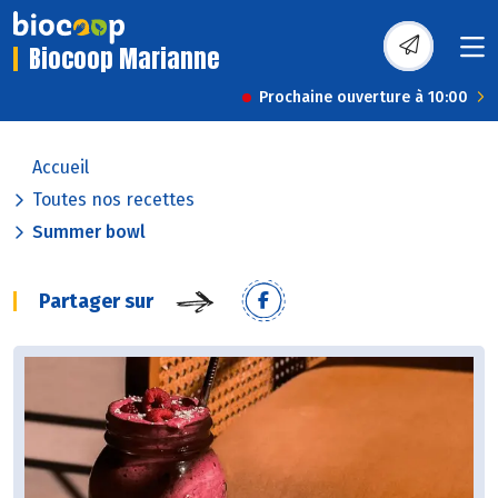
Biocoop Marianne
Prochaine ouverture à 10:00
Accueil
Toutes nos recettes
Summer bowl
Partager sur