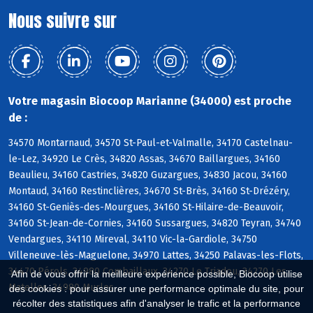
Nous suivre sur
Votre magasin Biocoop Marianne (34000) est proche
de :
34570 Montarnaud, 34570 St-Paul-et-Valmalle, 34170 Castelnau-
le-Lez, 34920 Le Crès, 34820 Assas, 34670 Baillargues, 34160
Beaulieu, 34160 Castries, 34820 Guzargues, 34830 Jacou, 34160
Montaud, 34160 Restinclières, 34670 St-Brès, 34160 St-Drézéry,
34160 St-Geniès-des-Mourgues, 34160 St-Hilaire-de-Beauvoir,
34160 St-Jean-de-Cornies, 34160 Sussargues, 34820 Teyran, 34740
Vendargues, 34110 Mireval, 34110 Vic-la-Gardiole, 34750
Villeneuve-lès-Maguelone, 34970 Lattes, 34250 Palavas-les-Flots,
34470 Pérols, 34980 Combaillaux, 34270 Le Triadou, 34270 Les
Afin de vous offrir la meilleure expérience possible, Biocoop utilise
Matelles, 34980 Murles
des cookies : pour assurer une performance optimale du site, pour
récolter des statistiques afin d'analyser le trafic et la performance